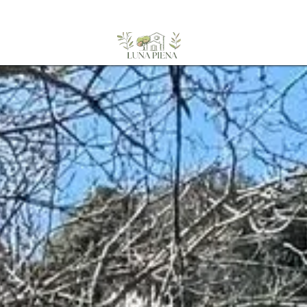
 Nord
Menu
Tarifs
Le Gîte
Evènements
Rendez-vous